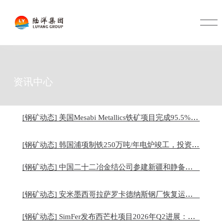
O
p
e
n
M
e
n
u
资讯中心
[钢矿动态] 美国Mesabi Metallics铁矿项目完成95.5%，首条生产线拟7—8月调试
[钢矿动态] 韩国浦项制铁250万吨/年电炉竣工，投资6000亿韩元
[钢矿动态] 中国二十二冶金结公司参建新疆和静备战铁矿选厂改扩建项目进展顺利
[钢矿动态] 安米墨西哥拉萨罗卡德纳斯钢厂恢复运营，此前电炉受供电中断影响
[钢矿动态] SimFer发布西芒杜项目2026年Q2进展：矿区整体完工率74%