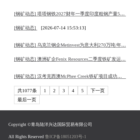
[钢矿动态] 塔塔钢铁2027财年一季度印度粗钢产量582万吨，同比增长11%
[钢矿动态]
[2026-07-14 15:53:13]
[钢矿动态] 乌克兰钢企Metinvest为意大利270万吨/年Piombino绿色钢铁项目寻找新投资者
[钢矿动态] 澳洲矿企Fenix Resources二季度铁矿发运创纪录，新财年销量目标再提14%
[钢矿动态] 汉考克西澳McPhee Creek铁矿项目成功产出首批铁矿石
共1077条
1
2
3
4
5
下一页
最后一页
Copyright ©青岛陆洋兴达国际贸易有限公司
All Rights Reserved 
鲁ICP备18051203号-1