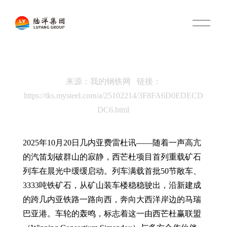
O
p
e
n
M
e
n
来源：我的钢铁网 链接：
u
https://tks.mysteel.com/a/25102214/3F8FA6D0EDECD
DC6.html
2025年10月20日几内亚费雷杜讯——随着一声高亢
的汽笛划破群山的寂静，西芒杜项目首列重载矿石
列车在晨光中缓缓启动。列车满载首批50节敞车、
3333吨铁矿石，从矿山装车楼稳稳驶出，沿新建成
的跨几内亚铁路一路向西，奔向大西洋岸边的马瑞
巴亚港。车轮的轰鸣，标志着这一由西芒杜赢联盟