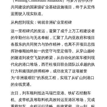
（Winning Consortium Simandou）与多方合作伙伴
共同建设的国家级矿业基础设施项目，终于从宏伟
蓝图驶入现实轨道。
从构想到现实：铸就非洲矿业里程碑
这一里程碑式的发运，凝聚了成千上万工程建设者
的辛勤付出与无名奉献，汇聚了几内亚政府和项目
各股东的共同努力与协作精神，也离不开项目总指
挥孙修顺始终如一的坚守与坚定领导。从穿山越岭
的隧道到凌空飞架的桥梁，从自动化的装车楼到现
代化的港口堆场，西芒杜项目联合团队以卓越的执
行力和顽强的拼搏精神，成功攻克了这项被誉
为“非洲最艰巨”的系统工程，实现了从矿山到港口
的全线贯通。
次日，列车顺利抵达马瑞巴亚港。铁矿石经翻车
机、皮带机及堆取料机高效转运至港区堆场，完成
重载卸车。全程运行流畅、衔接紧密。这一刻，标